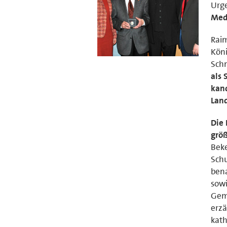
Urge
Meda
Raim
Köni
Schn
als 
kan
Land
Die
grö
Beke
Schu
bena
sowi
Geme
erzä
kath