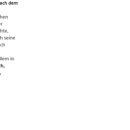
nach dem
chen
er
hte,
h seine
ach
llem in
ch,
,