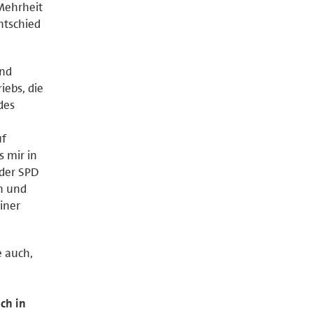
 Mehrheit
ntschied
und
iebs, die
des
uf
s mir in
 der SPD
n und
iner
 auch,
ch in