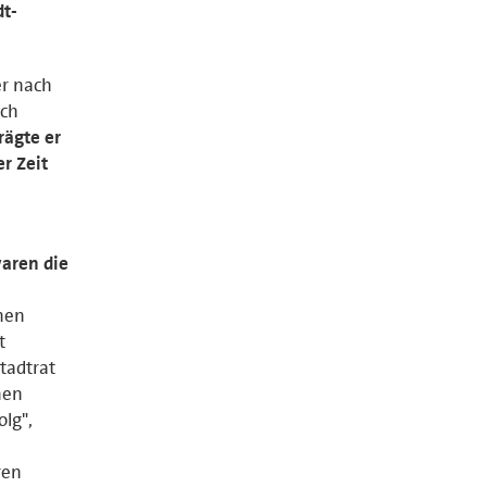
dt-
er nach
ich
rägte er
er Zeit
aren die
chen
t
tadtrat
hen
lg",
ren