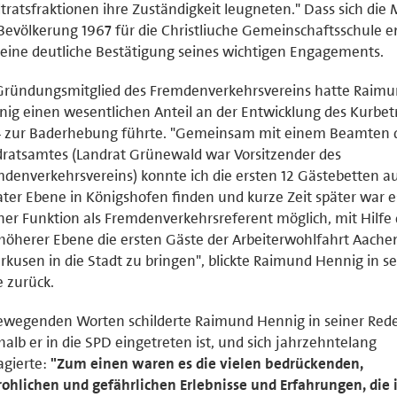
tratsfraktionen ihre Zuständigkeit leugneten." Dass sich die
Bevölkerung 1967 für die Christliuche Gemeinschaftsschule e
eine deutliche Bestätigung seines wichtigen Engagements.
 Gründungsmitglied des Fremdenverkehrsvereins hatte Raim
ig einen wesentlichen Anteil an der Entwicklung des Kurbetr
4 zur Baderhebung führte. "Gemeinsam mit einem Beamten 
ratsamtes (Landrat Grünewald war Vorsitzender des
denverkehrsvereins) konnte ich die ersten 12 Gästebetten a
ater Ebene in Königshofen finden und kurze Zeit später war e
er Funktion als Fremdenverkehrsreferent möglich, mit Hilfe
höherer Ebene die ersten Gäste der Arbeiterwohlfahrt Aache
rkusen in die Stadt zu bringen", blickte Raimund Hennig in se
 zurück.
ewegenden Worten schilderte Raimund Hennig in seiner Rede
alb er in die SPD eingetreten ist, und sich jahrzehntelang
agierte:
"Zum einen waren es die vielen bedrückenden,
ohlichen und gefährlichen Erlebnisse und Erfahrungen, die i