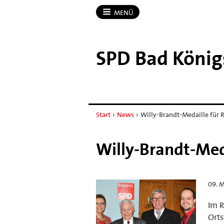
MENÜ
SPD Bad König
Start
›
News
›
Willy-Brandt-Medaille für
Willy-Brandt-Med
09. M
Im R
Ort