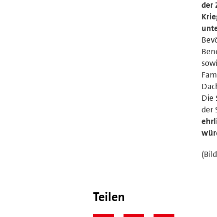
der 
Krie
unte
Bevö
Bene
sowi
Fami
Dach
Die
der 
ehrl
wür
(Bil
Teilen