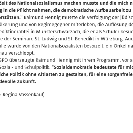
Zeit des Nationalsozialismus machen musste und die mich 
g in die Pflicht nahmen, die demokratische Aufbauarbeit zu
rstützen."
Raimund Hennig musste die Verfolgung der jüdis
lkerung und von Regimegegner miterleben, die Auflösung d
diktinerabtei in Münsterschwarzach, die er als Schüler besuc
e der Seminare St. Ludwig und St. Benedikt in Würzburg. Auc
lie wurde von den Nationalsozialisten bespizelt, ein Onkel n
au verschleppt.
 SPD überzeugte Raimund Hennig mit ihrem Programm, vor a
Sozial- und Schulpolitik.
"Sozialdemokratie bedeutete für mi
iche Politik ohne Altlasten zu gestalten, für eine sorgenfreie
devolle Zukunft.
d: Regina Vossenkaul)