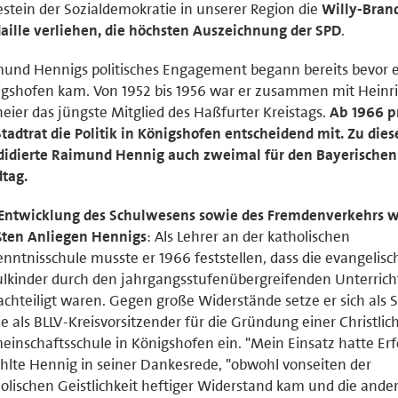
stein der Sozialdemokratie in unserer Region die
Willy-Bran
ille verliehen, die höchsten Auszeichnung der SPD
.
und Hennigs politisches Engagement begann bereits bevor 
gshofen kam. Von 1952 bis 1956 war er zusammen mit Heinr
eier das jüngste Mitglied des Haßfurter Kreistags.
Ab 1966 p
Stadtrat die Politik in Königshofen entscheidend mit. Zu dies
didierte Raimund Hennig auch zweimal für den Bayerischen
tag.
 Entwicklung des Schulwesens sowie des Fremdenverkehrs w
ßten Anliegen Hennigs
: Als Lehrer an der katholischen
nntnisschule musste er 1966 feststellen, dass die evangelis
lkinder durch den jahrgangsstufenübergreifenden Unterrich
chteiligt waren. Gegen große Widerstände setze er sich als S
e als BLLV-Kreisvorsitzender für die Gründung einer Christlic
inschaftsschule in Königshofen ein. "Mein Einsatz hatte Erfo
hlte Hennig in seiner Dankesrede, "obwohl vonseiten der
olischen Geistlichkeit heftiger Widerstand kam und die ande