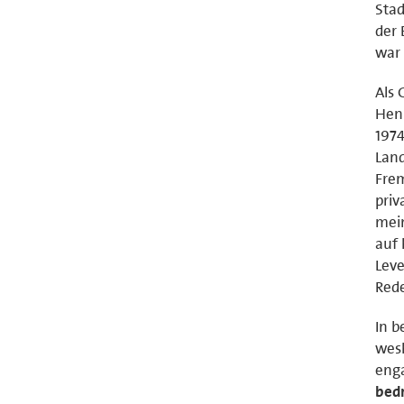
Stad
der 
war 
Als
Henn
197
Land
Frem
priv
mein
auf 
Leve
Rede
In b
wesh
eng
bedr